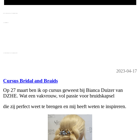
“Kwaliteit en service in de luxe van uw eigen huis.”
fijnaart, mannen kapsels en permanent krullen kapper aan huis haarstyliste kapster fijnaart kapster klundert
kapper aan huis haarstyliste kapster fijnaart kapster klundert
mannen kapsels, permanent krullen, fijnaart kapper aan huis haarstyliste kapster fijnaart kapster klundert
2023-04-17
Cursus Bridal and Braids
Op 27 maart ben ik op cursus geweest bij Bianca Duizer van
DZHE. Wat een vakvrouw, vol passie voor bruidskapsel
die zij perfect weet te brengen en mij heeft weten te inspireren.