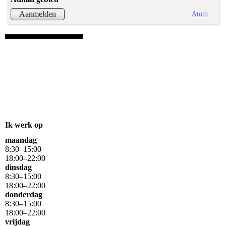
Atom
Aanmelden
mannen kapsels, permanent krullen, fijnaart
Ik werk op
maandag
8
:
30
–
15
:
00
18
:
00
–
22
:
00
dinsdag
8
:
30
–
15
:
00
18
:
00
–
22
:
00
donderdag
8
:
30
–
15
:
00
18
:
00
–
22
:
00
vrijdag